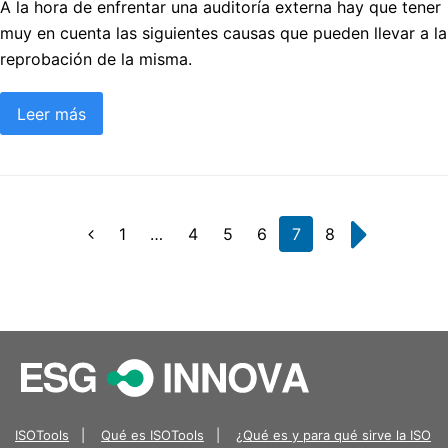
A la hora de enfrentar una auditoría externa hay que tener
muy en cuenta las siguientes causas que pueden llevar a la
reprobación de la misma.
Leer más
Page
1
…
Page
4
Page
5
Page
6
Page
7
Page
8
Anterior
Siguiente
ISOTools
|
Qué es ISOTools
|
¿Qué es y para qué sirve la ISO