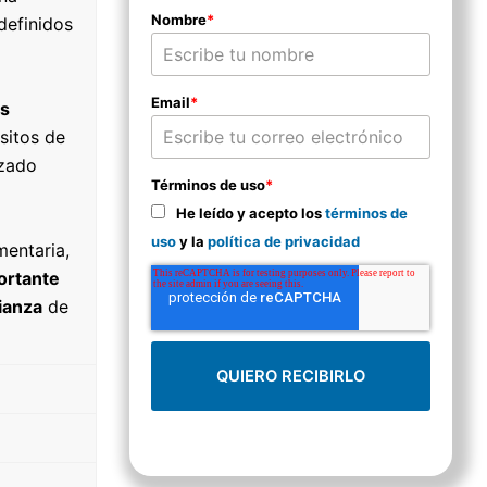
Nombre
*
definidos
Email
*
os
sitos de
izado
Términos de uso
*
He leído y acepto los
términos de
uso
y la
política de privacidad
mentaria,
ortante
ianza
de