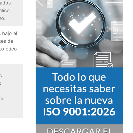
tados
lice,
no.
 bajo el
tes de
to ético
s
s
la