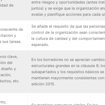
entre riesgos y oportunidades (antes tra
sidad de
juntos) y se exige que la organización ana
evalúe y planifique acciones para cada u
Se añade el requisito de que las personas
consciente de
control de la organización sean conscien
itación y
la cultura de calidad y del comportamien
 sus tareas.
esperado.
vos clave,
En los borradores no se aprecian cambio
ión del
estructurales grandes en la cláusula 8; lo
, diseño y
subapartados y los requisitos básicos se
zación,
mantienen mayormente consistentes con 
uctos, etc.
edición 2015.
nto,
Se mantiene estructura similar. En los