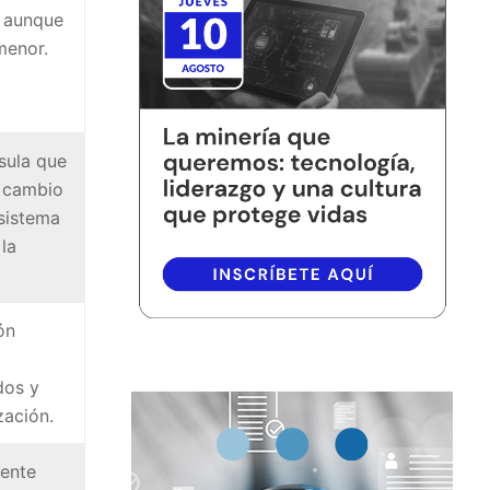
, aunque
menor.
sula que
l cambio
 sistema
 la
ón
dos y
zación.
mente