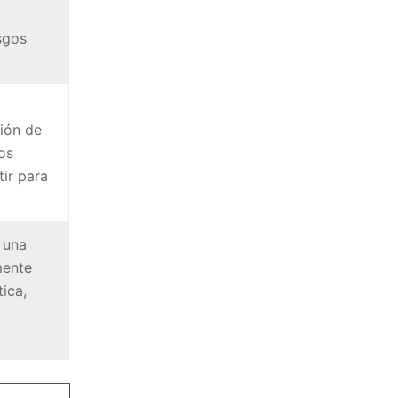
sgos
ión de
os
ir para
 una
mente
tica,