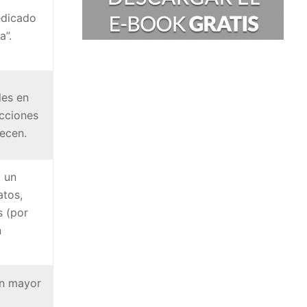
edicado
a”.
les en
acciones
ecen.
a un
atos,
s (por
n
un mayor