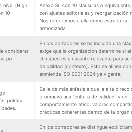
o nivel (High
Anexo SL con 10 cláusulas o equivalente
on 10
con ajustes editoriales y reorganización 
Nos referiremos a ella como estructura
armonizada
En los borradores se ha incluido una cláu
de considerar
exige que la organización determine si e
cuerpo
climático es un asunto relevante para su
de calidad (contexto). Esto se alinea con
enmienda ISO 9001:2024 ya vigente.
Se le da más énfasis a que la alta direcci
ige
promueva una “cultura de calidad” y un
n, política
comportamiento ético, valores comparti
lidades.
prácticas coherentes dentro de la organi
En los borradores se distingue explícita
 y