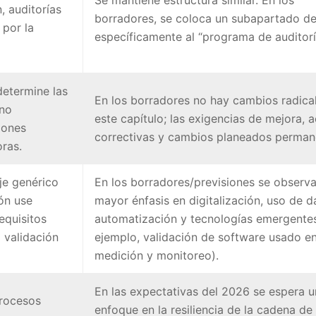
, auditorías
borradores, se coloca un subapartado d
 por la
específicamente al “programa de auditorí
determine las
En los borradores no hay cambios radica
 no
este capítulo; las exigencias de mejora, 
iones
correctivas y cambios planeados perman
ras.
je genérico
En los borradores/previsiones se observ
ón use
mayor énfasis en digitalización, uso de d
equisitos
automatización y tecnologías emergente
o validación
ejemplo, validación de software usado e
medición y monitoreo).
En las expectativas del 2026 se espera 
procesos
enfoque en la resiliencia de la cadena de