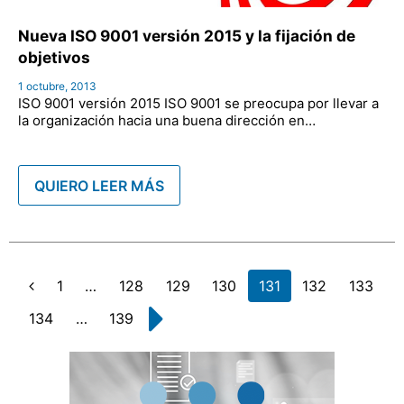
Nueva ISO 9001 versión 2015 y la fijación de
objetivos
1 octubre, 2013
ISO 9001 versión 2015 ISO 9001 se preocupa por llevar a
la organización hacia una buena dirección en…
QUIERO LEER MÁS
Page
1
…
Page
128
Page
129
Page
130
Page
131
Page
132
Page
133
Anterior
Page
134
…
Page
139
Siguiente