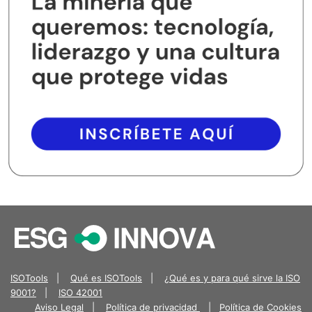
ISOTools
|
Qué es ISOTools
|
¿Qué es y para qué sirve la ISO
9001?
|
ISO 42001
Aviso Legal
|
Política de privacidad
|
Política de Cookies