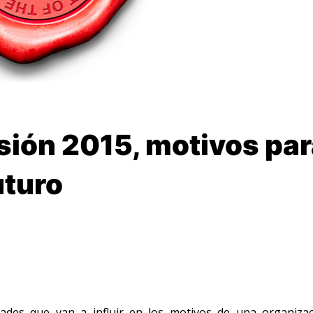
sión 2015, motivos par
uturo
ades que van a influir en los motivos de una organiza