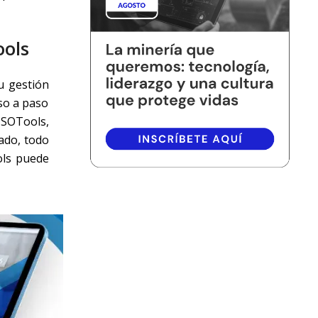
ools
tu gestión
aso a paso
ISOTools,
cado, todo
ols puede