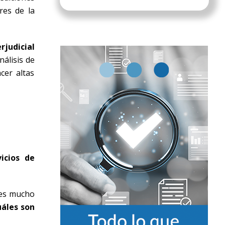
res de la
rjudicial
álisis de
cer altas
icios de
 es mucho
uáles son