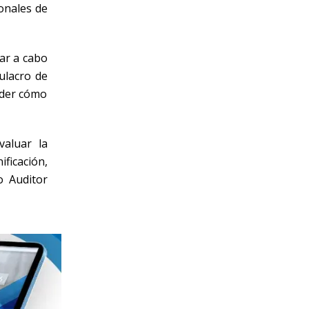
onales de
ar a cabo
mulacro de
nder cómo
aluar la
ficación,
o Auditor