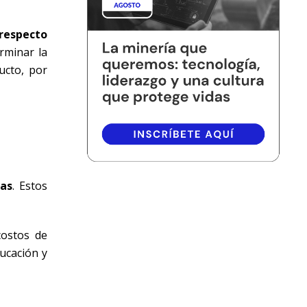
respecto
erminar la
ucto, por
as
. Estos
costos de
ducación y