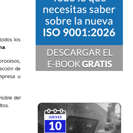
todos los
sma
.
procesos,
rección de
empresa u
isible del
tos.