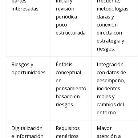
partes
inicial y
frecuente,
interesadas
revisión
metodologías
periódica
claras y
poco
conexión
estructurada.
directa con
estrategia y
riesgos.
Riesgos y
Énfasis
Integración
oportunidades
conceptual
con datos de
en
desempeño,
pensamiento
incidentes
basado en
reales y
riesgos.
cambios del
entorno.
Digitalización
Requisitos
Mayor
e información
genéricos
atención a