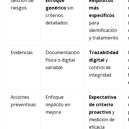
Gestión de
Enfoque
Requisitos
riesgos
genérico
sin
más
criterios
específicos
detallados
para
identificación
y tratamiento
Evidencias
Documentación
Trazabilidad
física o digital
digital
y
variable
control de
integridad
Acciones
Enfoque
Expectativa
preventivas
implícito en
de criterio
mejora
proactivo
y
medición de
eficacia