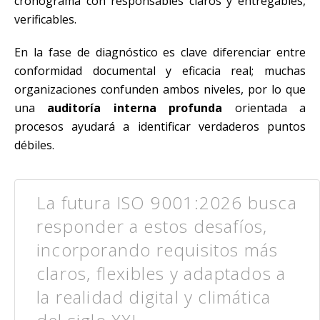
cronograma con responsables claros y entregables,
verificables.
En la fase de diagnóstico es clave diferenciar entre
conformidad documental y eficacia real; muchas
organizaciones confunden ambos niveles, por lo que
una
auditoría interna profunda
orientada a
procesos ayudará a identificar verdaderos puntos
débiles.
La futura ISO 9001:2026 busca
responder a estos desafíos,
incorporando requisitos más
claros, flexibles y adaptados a
la realidad digital y climática