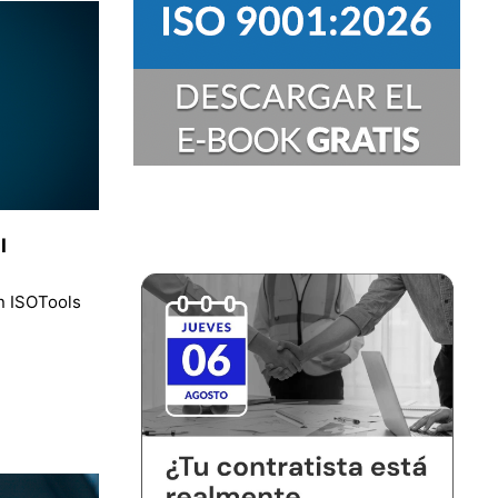
I
n ISOTools