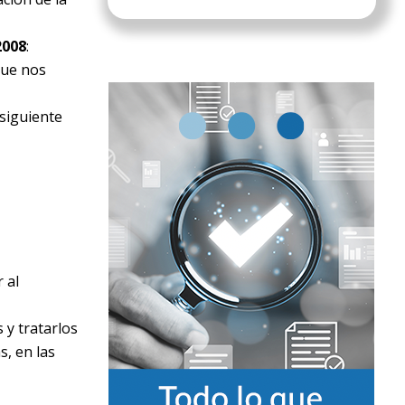
2008
:
que nos
 siguiente
 al
 y tratarlos
s, en las