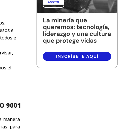
os,
cesos e
étodos e
rvisar,
os el
SO 9001
de manera
rias para