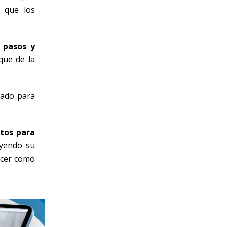
a que los
 pasos y
que de la
tado para
ntos para
uyendo su
ercer como