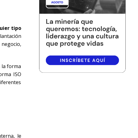
ier tipo
lantación
 negocio,
 la forma
norma ISO
iferentes
terna, le