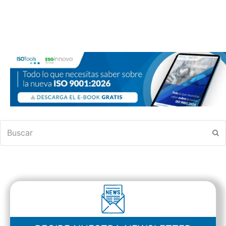
Buscar
En