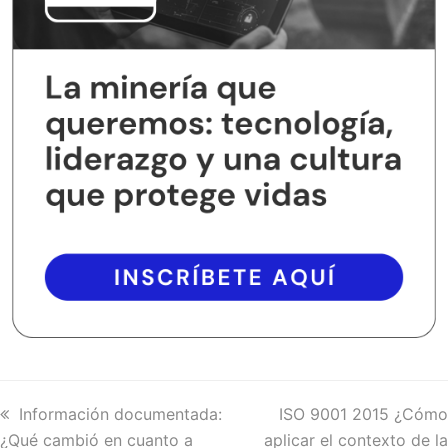
previous
Información documentada:
next
ISO 9001 2015 ¿Cómo
¿Qué cambió en cuanto a
post:
aplicar el contexto de la
post: