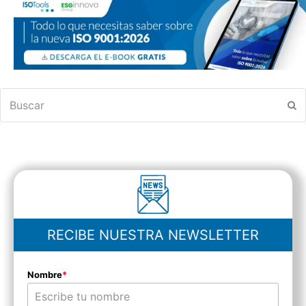
Buscar
En
RECIBE NUESTRA NEWSLETTER
Nombre
*