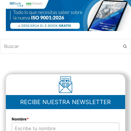
Buscar
En
RECIBE NUESTRA NEWSLETTER
Nombre
*