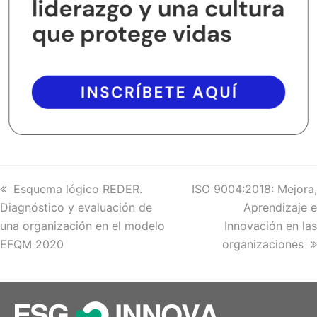
previous
Esquema lógico REDER.
next
ISO 9004:2018: Mejora,
Diagnóstico y evaluación de
post:
post:
Aprendizaje e
una organización en el modelo
Innovación en las
EFQM 2020
organizaciones