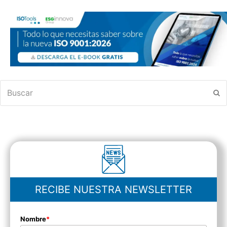
Buscar
En
RECIBE NUESTRA NEWSLETTER
Nombre
*