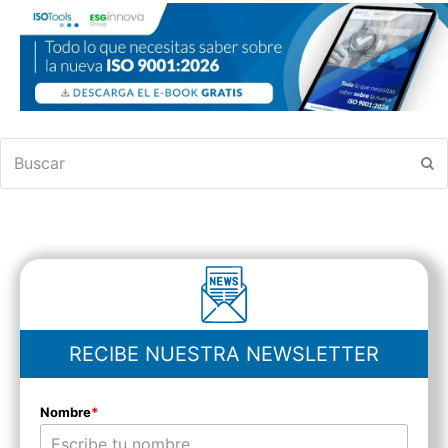
Buscar
En
RECIBE NUESTRA NEWSLETTER
Nombre
*