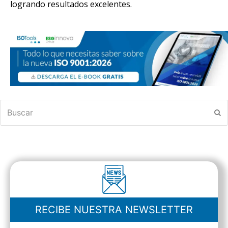
logrando resultados excelentes.
Buscar
En
RECIBE NUESTRA NEWSLETTER