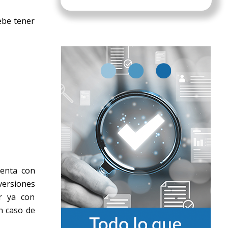
ebe tener
enta con
versiones
ar ya con
n caso de