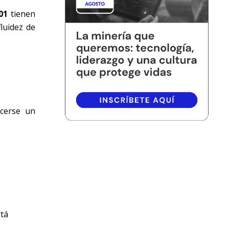
01
tienen
luidez de
ecerse un
stá