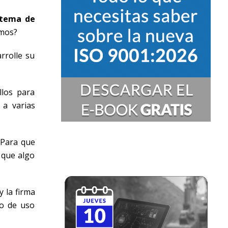
stema de
amos?
rrolle su
llos para
 a varias
 Para que
 que algo
y la firma
to de uso