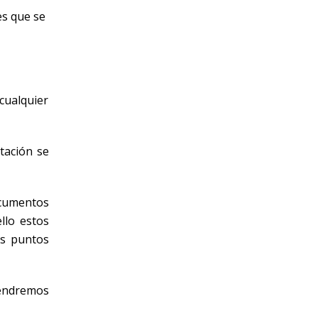
es que se
cualquier
tación se
ocumentos
llo estos
os puntos
tendremos