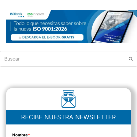
Buscar
En
RECIBE NUESTRA NEWSLETTER
Nombre
*