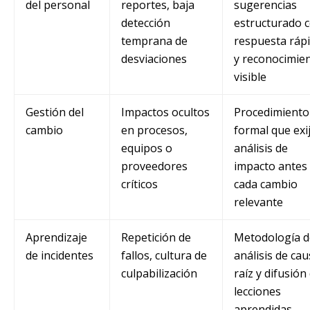
del personal
reportes, baja
sugerencias
detección
estructurado 
temprana de
respuesta ráp
desviaciones
y reconocimie
visible
Gestión del
Impactos ocultos
Procedimiento
cambio
en procesos,
formal que exi
equipos o
análisis de
proveedores
impacto antes
críticos
cada cambio
relevante
Aprendizaje
Repetición de
Metodología d
de incidentes
fallos, cultura de
análisis de ca
culpabilización
raíz y difusión
lecciones
aprendidas