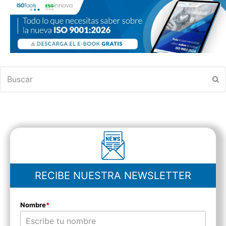
Buscar
En
RECIBE NUESTRA NEWSLETTER
Nombre
*