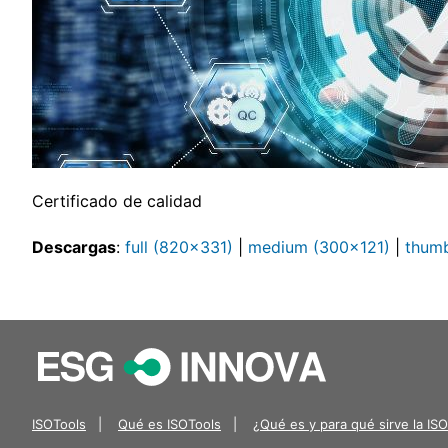
Certificado de calidad
Descargas
:
full (820x331)
|
medium (300x121)
|
thumb
ISOTools
|
Qué es ISOTools
|
¿Qué es y para qué sirve la IS