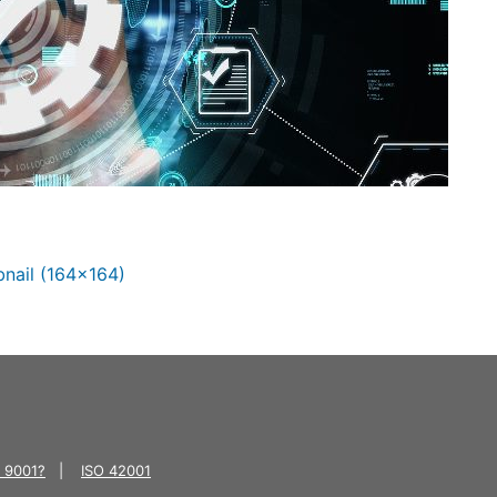
nail (164x164)
O 9001?
|
ISO 42001