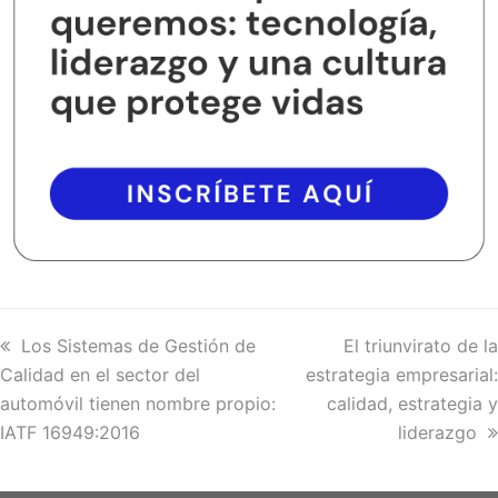
previous
Los Sistemas de Gestión de
next
El triunvirato de la
Calidad en el sector del
post:
estrategia empresarial:
post:
automóvil tienen nombre propio:
calidad, estrategia y
IATF 16949:2016
liderazgo