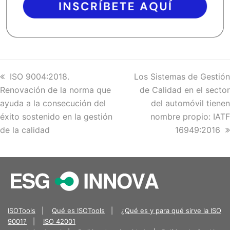
previous
ISO 9004:2018.
next
Los Sistemas de Gestión
Renovación de la norma que
post:
post:
de Calidad en el sector
ayuda a la consecución del
del automóvil tienen
éxito sostenido en la gestión
nombre propio: IATF
de la calidad
16949:2016
ISOTools
|
Qué es ISOTools
|
¿Qué es y para qué sirve la ISO
9001?
|
ISO 42001