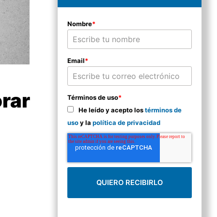
Nombre
*
Email
*
orar
Términos de uso
*
He leído y acepto los
términos de
uso
y la
política de privacidad