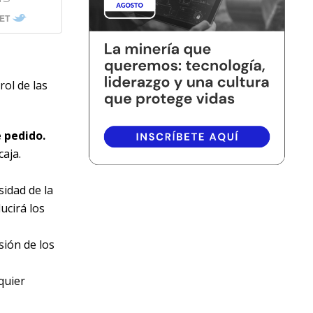
ET
rol de las
e pedido.
caja.
idad de la
ucirá los
sión de los
quier