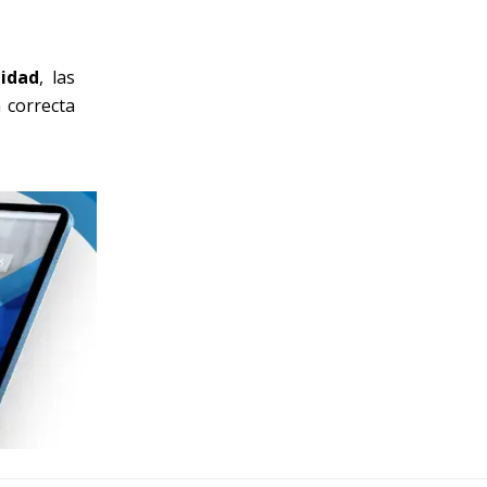
lidad
, las
a correcta