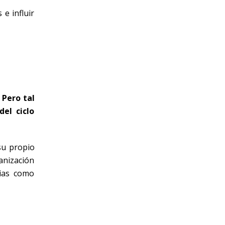
e influir
.
Pero tal
el ciclo
su propio
anización
cias como