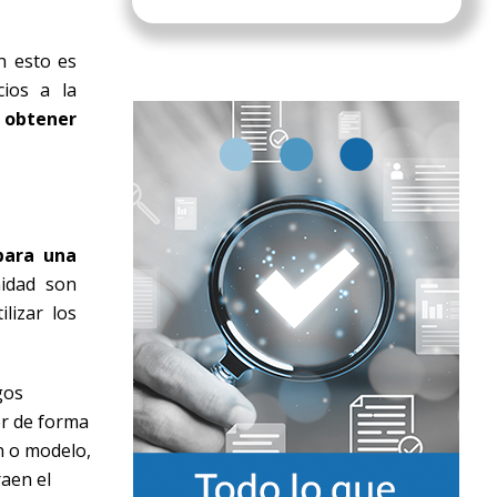
n esto es
cios a la
a obtener
para una
nidad son
lizar los
gos
er de forma
n o modelo,
aen el