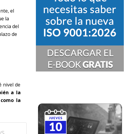
nte, el
ue la
encia del
plazo de
 nivel de
ién a la
s como la
as