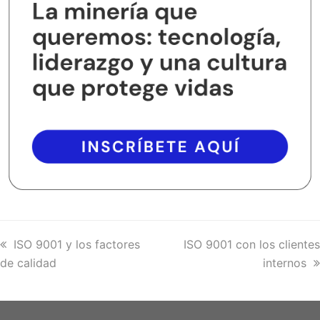
previous
ISO 9001 y los factores
next
ISO 9001 con los clientes
de calidad
post:
post:
internos