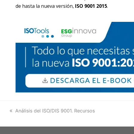
de hasta la nueva versión,
ISO 9001 2015
.
previous
Análisis del ISO/DIS 9001. Recursos
post: