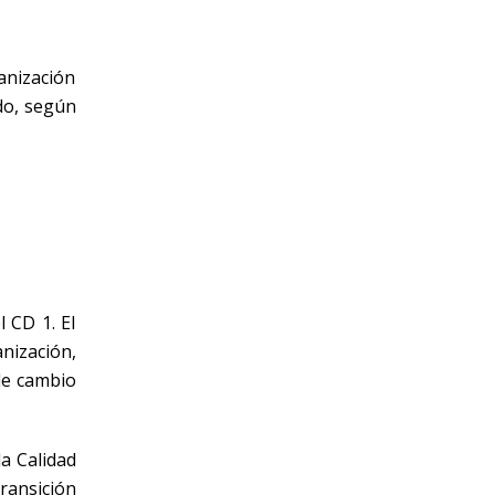
anización
ndo, según
 CD 1. El
nización,
de cambio
a Calidad
ransición