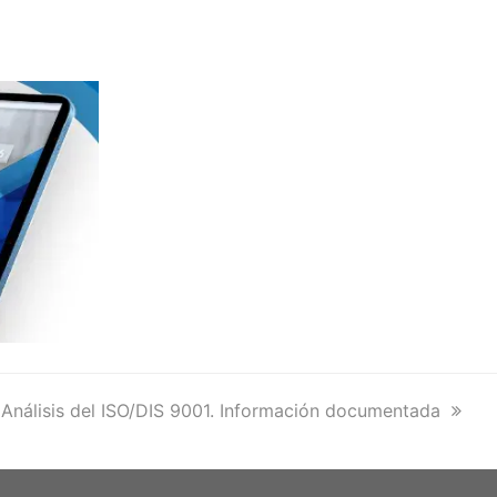
next
Análisis del ISO/DIS 9001. Información documentada
post: