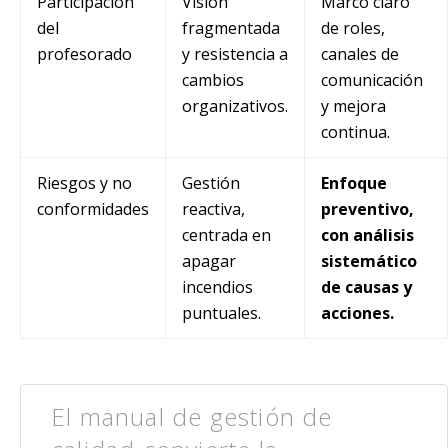
Participación
Visión
Marco claro
del
fragmentada
de roles,
profesorado
y resistencia a
canales de
cambios
comunicación
organizativos.
y mejora
continua.
Riesgos y no
Gestión
Enfoque
conformidades
reactiva,
preventivo,
centrada en
con análisis
apagar
sistemático
incendios
de causas y
puntuales.
acciones.
El manual de gestión de