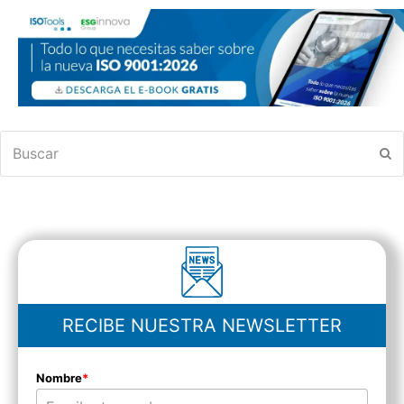
Buscar
En
RECIBE NUESTRA NEWSLETTER
Nombre
*