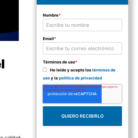
Nombre
*
Email
*
l
Términos de uso
*
He leído y acepto los
términos de
uso
y la
política de privacidad
e calidad.