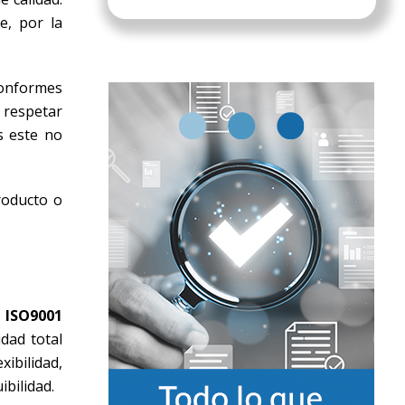
e, por la
conformes
respetar
s este no
roducto o
 ISO9001
idad total
ibilidad,
ibilidad.