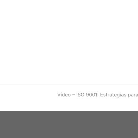
next
Vídeo – ISO 9001: Estrategias para
post: